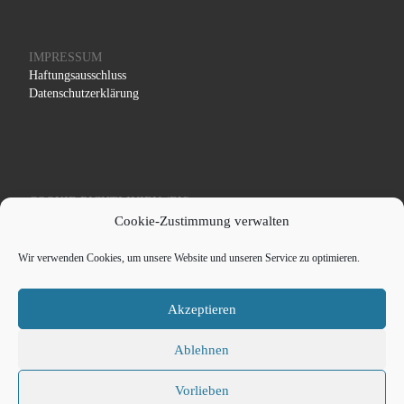
IMPRESSUM
Haftungsausschluss
Datenschutzerklärung
COOKIE RICHTLINIEN (EU)
Cookie-Zustimmung verwalten
Wir verwenden Cookies, um unsere Website und unseren Service zu optimieren.
Akzeptieren
© 2026
Schaef Systemtechnik - Medizintechnik und
Röntgentechnik
– Alle Rechte vorbehalten
Ablehnen
Präsentiert von
WP
– Entworfen mit dem
Customizr-Theme
Vorlieben