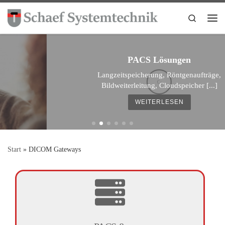
Zum Inhalt springen
Search
Me
PACS Lösungen
Langzeitspeicherung, Röntgenaufträge,
Bildweiterleitung, Cloudspeicher [...]
WEITERLESEN
Start
»
DICOM Gateways