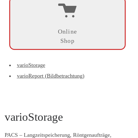
Veterinärmedizin geeignet.
WEITERLESEN
Online
Shop
varioStorage
varioReport (Bildbetrachtung)
varioStorage
PACS – Langzeitspeicherung, Röntgenaufträge,