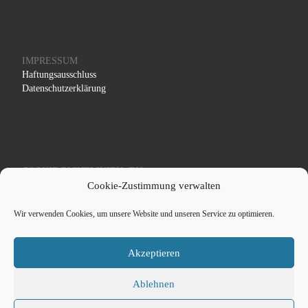
IMPRESSUM
Haftungsausschluss
Datenschutzerklärung
COOKIE RICHTLINIEN (EU)
Cookie-Zustimmung verwalten
Wir verwenden Cookies, um unsere Website und unseren Service zu optimieren.
Akzeptieren
© 2026
Schaef Systemtechnik - Medizintechnik und
Röntgentechnik
– Alle Rechte vorbehalten
Ablehnen
Präsentiert von
WP
– Entworfen mit dem
Customizr-Theme