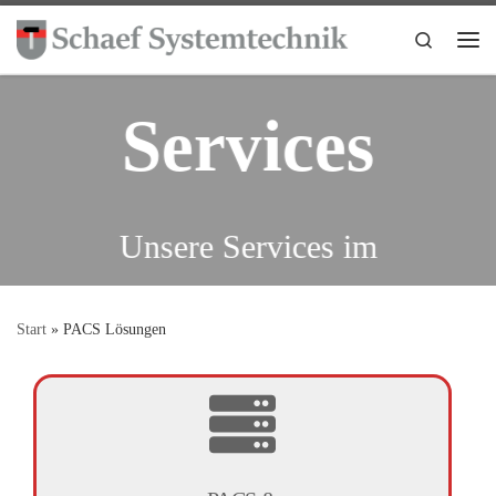
Zum Inhalt springen
Search
Me
Services
Unsere Services im
Überblick für Sie [...]
PACS
Start
»
PACS Lösungen
WEITERLESEN
Lösungen