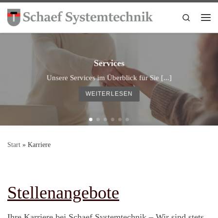
Zum Inhalt springen
Search
Me
Services
Unsere Services im Überblick für Sie [...]
WEITERLESEN
Start
»
Karriere
Stellenangebote
Ihre Karriere bei Schaef Systemtechnik – Wir sind stets